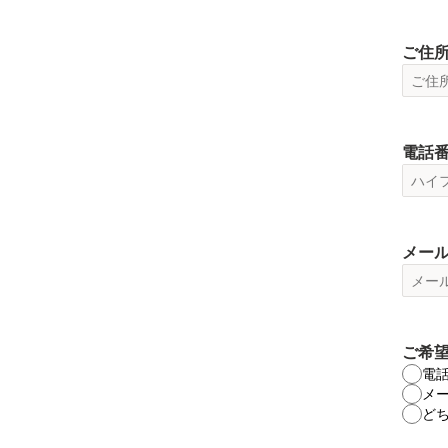
ご住
電話
メー
ご希
電
メ
ど