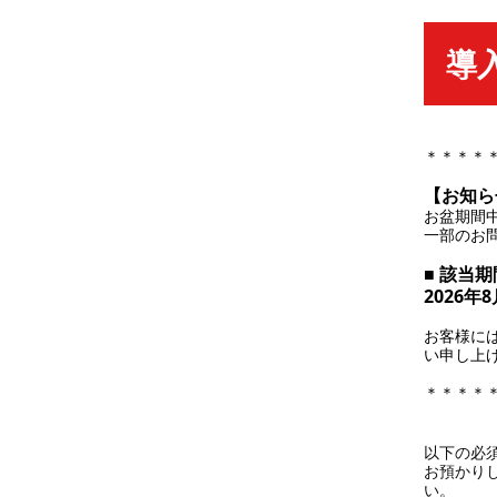
導
＊＊＊＊
【お知ら
お盆期間
一部のお
■ 該当期
2026年
お客様に
い申し上
＊＊＊＊
以下の必
お預かり
い。