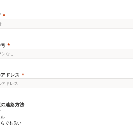
所
番号
ルアドレス
望の連絡方法
話
ール
ちらでも良い