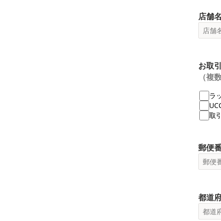
店舗
お取
（複
ラ
U
取
郵便
都道